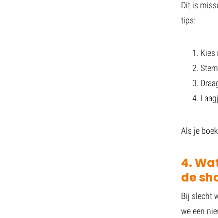
Dit is mis
tips:
Kies 
Stem 
Draag
Laagj
Als je boek
4. Wat
de sh
Bij slecht 
we een nie