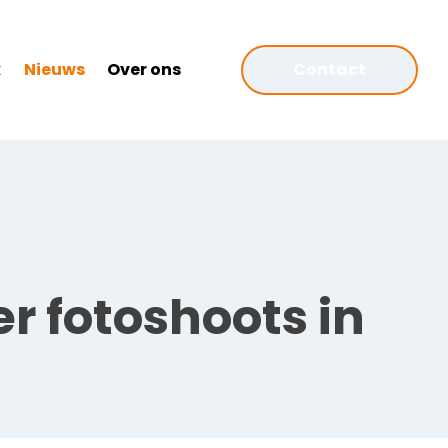
k
Nieuws
Over ons
Contact
r fotoshoots in