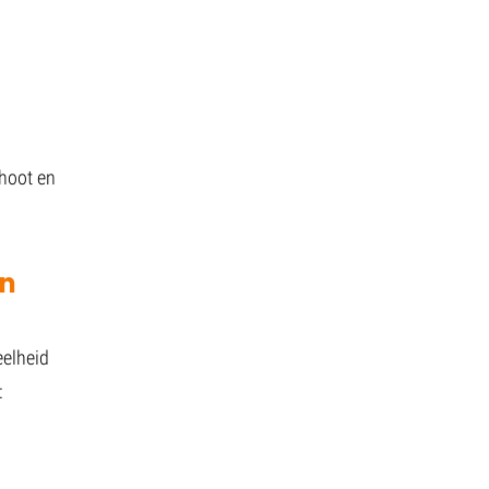
shoot en
en
eelheid
: