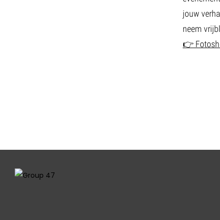
jouw verha
neem vrijb
👉 Fotosho