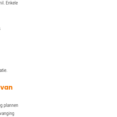
il. Enkele
s
atie.
 van
leg plannen
rvanging