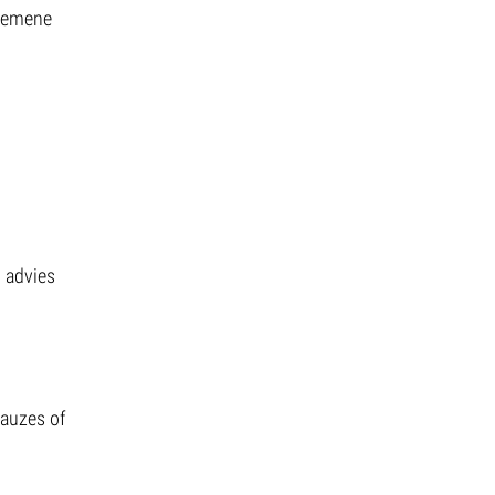
lgemene
 advies
pauzes of