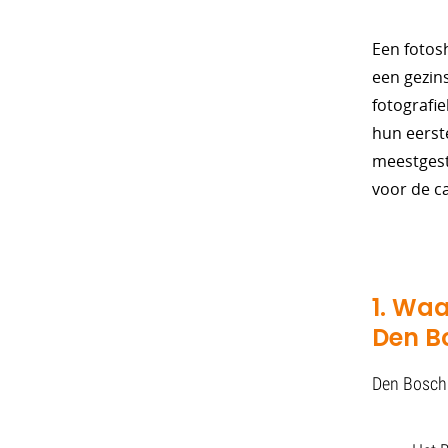
Een fotos
een gezins
fotografi
hun eerst
meestgest
voor de c
1. Waa
Den B
Den Bosch h