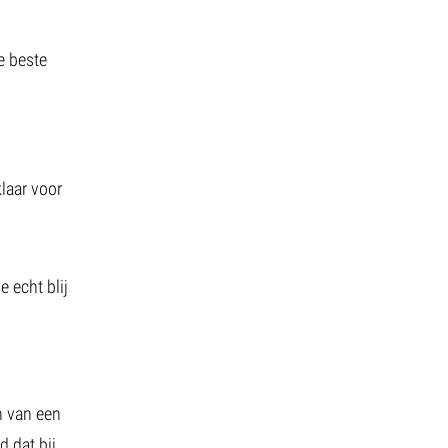
e beste
klaar voor
 echt blij
n van een
 dat bij