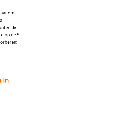
 gaat om
ls
anten die
rd op de 5
oorbereid
 in