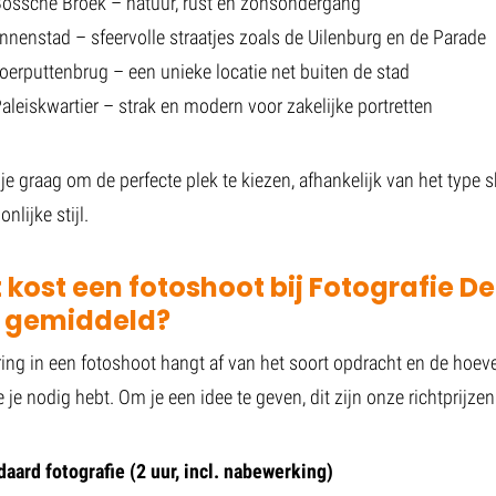
Bossche Broek – natuur, rust en zonsondergang
nnenstad – sfeervolle straatjes zoals de Uilenburg en de Parade
erputtenbrug – een unieke locatie net buiten de stad
aleiskwartier – strak en modern voor zakelijke portretten
je graag om de perfecte plek te kiezen, afhankelijk van het type 
nlijke stijl.
 kost een fotoshoot bij Fotografie D
 gemiddeld?
ring in een fotoshoot hangt af van het soort opdracht en de hoev
 je nodig hebt. Om je een idee te geven, dit zijn onze richtprijzen
aard fotografie (2 uur, incl. nabewerking)