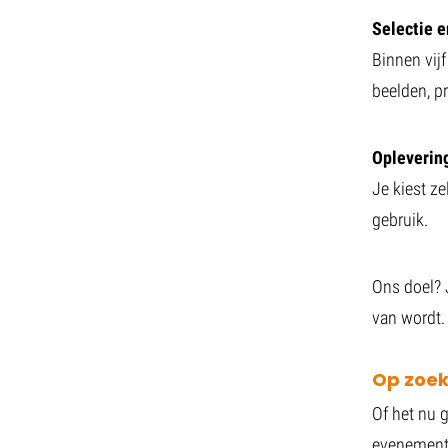
Selectie 
Binnen vij
beelden, p
Opleverin
Je kiest ze
gebruik.
Ons doel? 
van wordt.
Op zoek
Of het nu 
evenement: