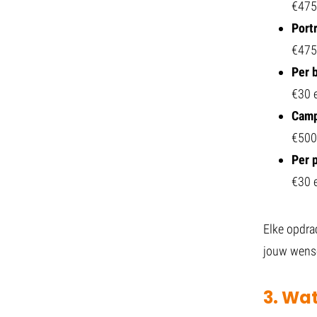
€475
Portr
€475
Per 
€30 
Camp
€500
Per 
€30 
Elke opdra
jouw wense
3. Wat