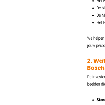
Het 
De bi
De Mo
Het P
We helpen 
jouw persoo
2. Wat
Bosch
De investe
beelden die
Stand